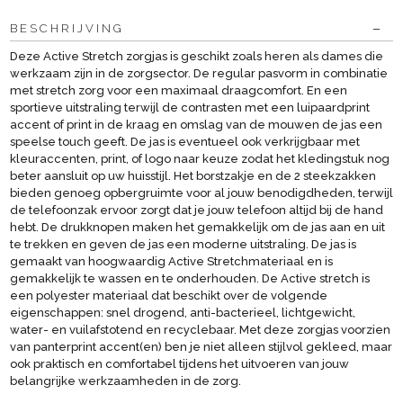
BESCHRIJVING
Deze Active Stretch zorgjas is geschikt zoals heren als dames die
werkzaam zijn in de zorgsector. De regular pasvorm in combinatie
met stretch zorg voor een maximaal draagcomfort. En een
sportieve uitstraling terwijl de contrasten met een luipaardprint
accent of print in de kraag en omslag van de mouwen de jas een
speelse touch geeft. De jas is eventueel ook verkrijgbaar met
kleuraccenten, print, of logo naar keuze zodat het kledingstuk nog
beter aansluit op uw huisstijl. Het borstzakje en de 2 steekzakken
bieden genoeg opbergruimte voor al jouw benodigdheden, terwijl
de telefoonzak ervoor zorgt dat je jouw telefoon altijd bij de hand
hebt. De drukknopen maken het gemakkelijk om de jas aan en uit
te trekken en geven de jas een moderne uitstraling. De jas is
gemaakt van hoogwaardig Active Stretchmateriaal en is
gemakkelijk te wassen en te onderhouden. De Active stretch is
een polyester materiaal dat beschikt over de volgende
eigenschappen: snel drogend, anti-bacterieel, lichtgewicht,
water- en vuilafstotend en recyclebaar. Met deze zorgjas voorzien
van panterprint accent(en) ben je niet alleen stijlvol gekleed, maar
ook praktisch en comfortabel tijdens het uitvoeren van jouw
belangrijke werkzaamheden in de zorg.