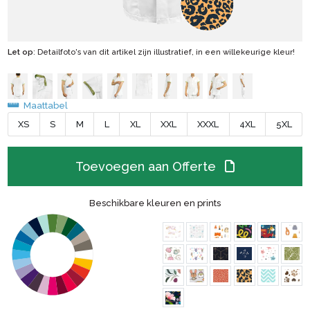
Let op
: Detailfoto's van dit artikel zijn illustratief, in een willekeurige kleur!
Maattabel
XS
S
M
L
XL
XXL
XXXL
4XL
5XL
Toevoegen aan Offerte
Beschikbare kleuren en prints