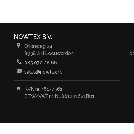
NOWTEX B.V.
Orionweg 24
8938 AH Leeuwarden
d
085 070 28 66
sales@nowtex.nl
KVK nr. 78177561
BTW/VAT nr. NL861291621B01