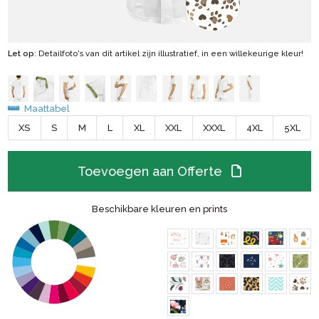
Let op
: Detailfoto's van dit artikel zijn illustratief, in een willekeurige kleur!
Maattabel
XS
S
M
L
XL
XXL
XXXL
4XL
5XL
Toevoegen aan Offerte
Beschikbare kleuren en prints