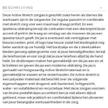
BESCHRIJVING
Deze Active Stretch zorgjas is geschikt zoals heren als dames die
werkzaam zijn in de zorgsector. De regular pasvorm in combinatie
met stretch zorg voor een maximaal draagcomfort. En een
sportieve uitstraling terwijl de contrasten met een dierenprint bruin
accent of print in de kraag en omslag van de mouwen de jas een
speelse touch geeft. De jas is eventueel ook verkrijgbaar met
kleuraccenten, print, of logo naar keuze zodat het kledingstuk nog
beter aansluit op uw huisstijl. Het borstzakje en de 2 steekzakken
bieden genoeg opbergruimte voor al jouw benodigdheden, terwijl
de telefoonzak ervoor zorgt dat je jouw telefoon altijd bij de hand
hebt. De drukknopen maken het gemakkelijk om de jas aan en uit
te trekken en geven de jas een moderne uitstraling. De jas is
gemaakt van hoogwaardig Active Stretchmateriaal en is
gemakkelijk te wassen en te onderhouden. De Active stretch is
een polyester materiaal dat beschikt over de volgende
eigenschappen: snel drogend, anti-bacterieel, lichtgewicht,
water- en vuilafstotend en recyclebaar. Met deze zorgjas voorzien
van bruine pootafdrukjes accent(en) ben je niet alleen stijlvol
gekleed, maar ook praktisch en comfortabel tijdens het uitvoeren
van jouw belangrijke werkzaamheden in de zorg.