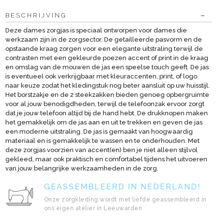
BESCHRIJVING
Deze dames zorgjas is speciaal ontworpen voor dames die
werkzaam zijn in de zorgsector. De getailleerde pasvorm en de
opstaande kraag zorgen voor een elegante uitstraling terwijl de
contrasten met een gekleurde poezen accent of print in de kraag
en omslag van de mouwen de jas een speelse touch geeft. De jas
is eventueel ook verkrijgbaar met kleuraccenten, print, of logo
naar keuze zodat het kledingstuk nog beter aansluit op uw huisstijl.
Het borstzakje en de 2 steekzakken bieden genoeg opbergruimte
voor al jouw benodigdheden, terwijl de telefoonzak ervoor zorgt
dat je jouw telefoon altijd bij de hand hebt. De drukknopen maken
het gemakkelijk om de jas aan en uit te trekken en geven de jas
een moderne uitstraling. De jas is gemaakt van hoogwaardig
materiaal en is gemakkelijk te wassen en te onderhouden. Met
deze zorgjas voorzien van accent(en) ben je niet alleen stijlvol
gekleed, maar ook praktisch en comfortabel tijdens het uitvoeren
van jouw belangrijke werkzaamheden in de zorg.
GEASSEMBLEERD IN NEDERLAND!
Onze zorgkleding wordt met liefde geassembleerd in
ons eigen atelier in Leeuwarden