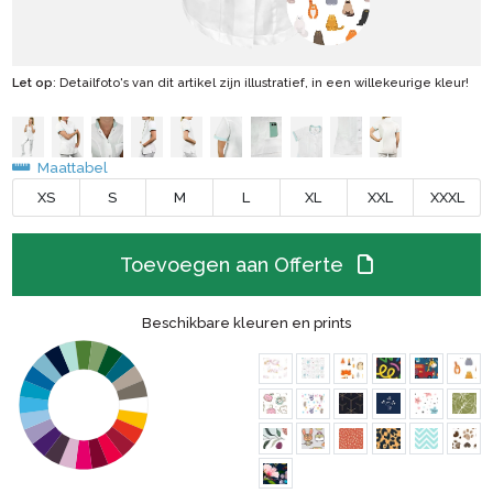
Let op
: Detailfoto's van dit artikel zijn illustratief, in een willekeurige kleur!
Maattabel
XS
S
M
L
XL
XXL
XXXL
Toevoegen aan Offerte
Beschikbare kleuren en prints