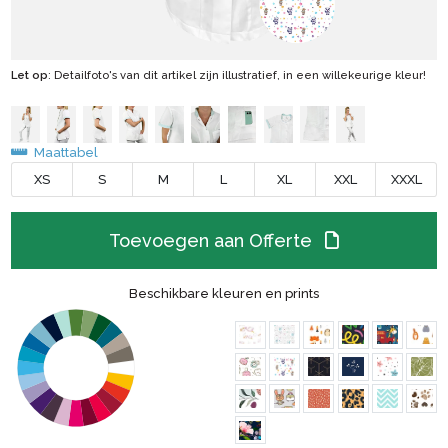
Let op
: Detailfoto's van dit artikel zijn illustratief, in een willekeurige kleur!
Maattabel
XS
S
M
L
XL
XXL
XXXL
Toevoegen aan Offerte
Beschikbare kleuren en prints