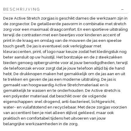
BESCHRIJVING
Deze Active Stretch zorgjas is geschikt dames die werkzaam zijn in
de zorgsector. De getailleerde pasvorm in combinatie met stretch
zorg voor een maximaal draagcomfort. En een sportieve uitstraling
terwijl de contrasten met een beertjes voor kinderen accent of
print in de kraag en omslag van de mouwen de jas een speelse
touch geeft. De jas is eventueel ook verkrijgbaar met
kleuraccenten, print, of logo naar keuze zodat het kledingstuk nog
beter aansluit op uw huisstijl. Het borstzakje en de 2 steekzakken
bieden genoeg opbergruimte voor al jouw benodigdheden, terwijl
de telefoonzak ervoor zorgt dat je jouw telefoon altijd bij de hand
hebt. De drukknopen maken het gemakkelijk om de jas aan en uit
te trekken en geven de jas een moderne uitstraling. De jas is
gemaakt van hoogwaardig Active Stretchmateriaal en is
gemakkelijk te wassen en te onderhouden. De Active stretch is
een polyester materiaal dat beschikt over de volgende
eigenschappen: snel drogend, anti-bacterieel, lichtgewicht,
water- en vuilafstotend en recyclebaar. Met deze zorgjas voorzien
van accent(en) ben je niet alleen stijlvol gekleed, maar ook
praktisch en comfortabel tijdens het uitvoeren van jouw
belangrijke werkzaamheden in de zorg.