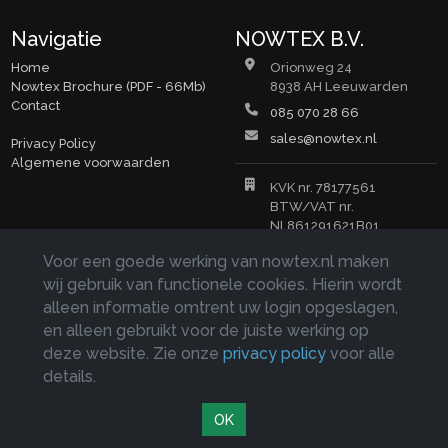
Navigatie
NOWTEX B.V.
Home
Orionweg 24
Nowtex Brochure (PDF - 66Mb)
8938 AH Leeuwarden
Contact
085 070 28 66
sales@nowtex.nl
Privacy Policy
Algemene voorwaarden
KVK nr. 78177561
BTW/VAT nr.
NL861291621B01
Copyrights © 2026
Voor een goede werking van nowtex.nl maken
wij gebruik van functionele cookies. Hierin wordt
Teksten, afbeeldingen en documenten op deze website zijn
eigendom van NOWTEX B.V. en auteursrechtelijk beschermd.
alleen informatie omtrent uw login opgeslagen,
Verveelvuldiging hiervan is zonder toestemming van NOWTEX
en alleen gebruikt voor de juiste werking op
B.V. niet toegestaan.
deze website. Zie onze
privacy policy
voor alle
details.
Website laten maken
door
SEO specialist
OK