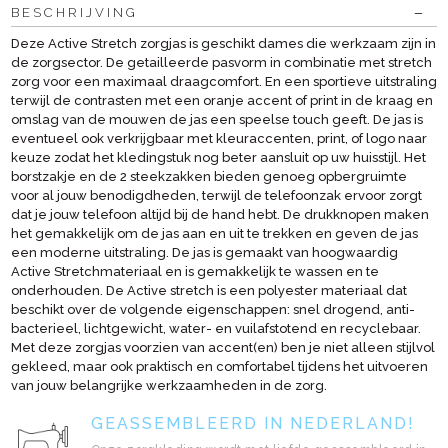
BESCHRIJVING
Deze Active Stretch zorgjas is geschikt dames die werkzaam zijn in
de zorgsector. De getailleerde pasvorm in combinatie met stretch
zorg voor een maximaal draagcomfort. En een sportieve uitstraling
terwijl de contrasten met een oranje accent of print in de kraag en
omslag van de mouwen de jas een speelse touch geeft. De jas is
eventueel ook verkrijgbaar met kleuraccenten, print, of logo naar
keuze zodat het kledingstuk nog beter aansluit op uw huisstijl. Het
borstzakje en de 2 steekzakken bieden genoeg opbergruimte
voor al jouw benodigdheden, terwijl de telefoonzak ervoor zorgt
dat je jouw telefoon altijd bij de hand hebt. De drukknopen maken
het gemakkelijk om de jas aan en uit te trekken en geven de jas
een moderne uitstraling. De jas is gemaakt van hoogwaardig
Active Stretchmateriaal en is gemakkelijk te wassen en te
onderhouden. De Active stretch is een polyester materiaal dat
beschikt over de volgende eigenschappen: snel drogend, anti-
bacterieel, lichtgewicht, water- en vuilafstotend en recyclebaar.
Met deze zorgjas voorzien van accent(en) ben je niet alleen stijlvol
gekleed, maar ook praktisch en comfortabel tijdens het uitvoeren
van jouw belangrijke werkzaamheden in de zorg.
GEASSEMBLEERD IN NEDERLAND!