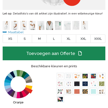
Let op
: Detailfoto's van dit artikel zijn illustratief, in een willekeurige kleur!
Maattabel
XS
S
M
L
XL
XXL
XXXL
Toevoegen aan Offerte
Beschikbare kleuren en prints