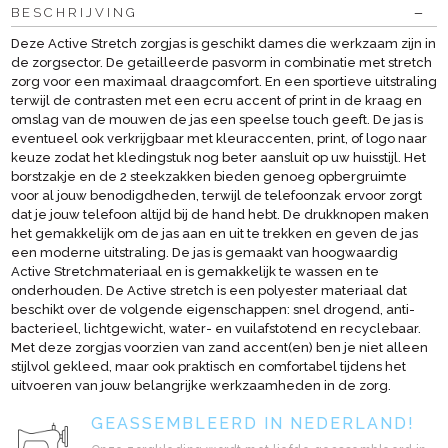
BESCHRIJVING
Deze Active Stretch zorgjas is geschikt dames die werkzaam zijn in
de zorgsector. De getailleerde pasvorm in combinatie met stretch
zorg voor een maximaal draagcomfort. En een sportieve uitstraling
terwijl de contrasten met een ecru accent of print in de kraag en
omslag van de mouwen de jas een speelse touch geeft. De jas is
eventueel ook verkrijgbaar met kleuraccenten, print, of logo naar
keuze zodat het kledingstuk nog beter aansluit op uw huisstijl. Het
borstzakje en de 2 steekzakken bieden genoeg opbergruimte
voor al jouw benodigdheden, terwijl de telefoonzak ervoor zorgt
dat je jouw telefoon altijd bij de hand hebt. De drukknopen maken
het gemakkelijk om de jas aan en uit te trekken en geven de jas
een moderne uitstraling. De jas is gemaakt van hoogwaardig
Active Stretchmateriaal en is gemakkelijk te wassen en te
onderhouden. De Active stretch is een polyester materiaal dat
beschikt over de volgende eigenschappen: snel drogend, anti-
bacterieel, lichtgewicht, water- en vuilafstotend en recyclebaar.
Met deze zorgjas voorzien van zand accent(en) ben je niet alleen
stijlvol gekleed, maar ook praktisch en comfortabel tijdens het
uitvoeren van jouw belangrijke werkzaamheden in de zorg.
GEASSEMBLEERD IN NEDERLAND!