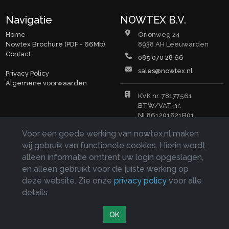
Navigatie
NOWTEX B.V.
Home
Orionweg 24
Nowtex Brochure (PDF - 66Mb)
8938 AH Leeuwarden
Contact
085 070 28 66
sales@nowtex.nl
Privacy Policy
Algemene voorwaarden
KVK nr. 78177561
BTW/VAT nr.
NL861291621B01
Copyrights © 2026
Voor een goede werking van nowtex.nl maken
wij gebruik van functionele cookies. Hierin wordt
Teksten, afbeeldingen en documenten op deze website zijn
eigendom van NOWTEX B.V. en auteursrechtelijk beschermd.
alleen informatie omtrent uw login opgeslagen,
Verveelvuldiging hiervan is zonder toestemming van NOWTEX
en alleen gebruikt voor de juiste werking op
B.V. niet toegestaan.
deze website. Zie onze
privacy policy
voor alle
details.
Website laten maken
door
SEO specialist
OK