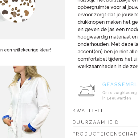
opbergruimte voor al jou
ervoor zorgt dat je jouw t
drukknopen maken het gema
en geven de jas een moder
hoogwaardig materiaal en 
onderhouden. Met deze lab
, in een willekeurige kleur!
accent(en) ben je niet all
comfortabel tijdens het u
werkzaamheden in de zor
GEASSEMBL
Onze zorgkleding 
in Leeuwarden
KWALITEIT
DUURZAAMHEID
PRODUCTEIGENSCHAP