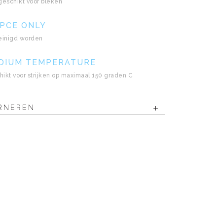
 geschikt voor bleken
 PCE ONLY
einigd worden
EDIUM TEMPERATURE
chikt voor strijken op maximaal 150 graden C
RNEREN