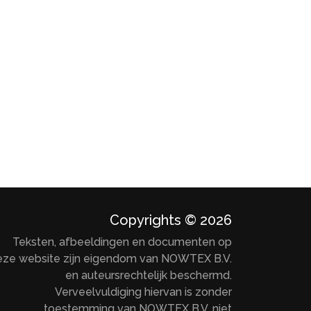
Copyrights © 2026
Teksten, afbeeldingen en documenten op
eze website zijn eigendom van NOWTEX B.V.
en auteursrechtelijk beschermd.
Verveelvuldiging hiervan is zonder
toestemming van NOWTEX B.V. niet