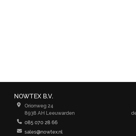
NOWTEX B.V.
Orionweg 24
8938 AH Leeuwarden
d
085 070 28 66
sales@nowtex.nl