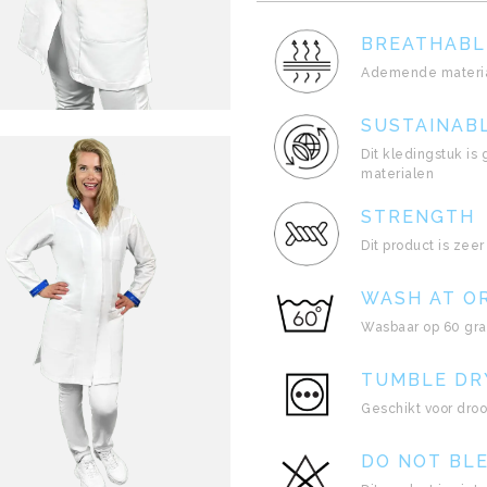
BREATHABL
Ademende materia
SUSTAINAB
Dit kledingstuk i
materialen
STRENGTH
Dit product is zeer 
WASH AT O
Wasbaar op 60 gr
TUMBLE DR
Geschikt voor dro
DO NOT BL