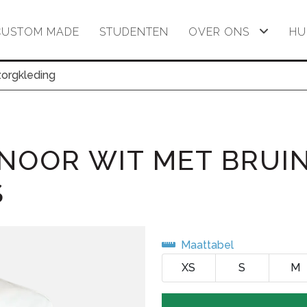
CUSTOM MADE
STUDENTEN
OVER ONS
HU
orgkleding
NOOR WIT MET BRUI
S
Maattabel
XS
S
M