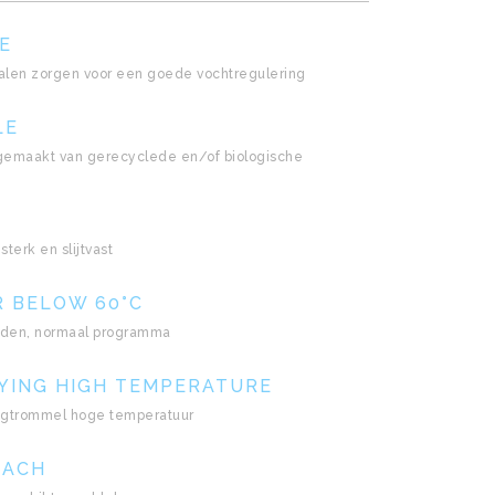
E
len zorgen voor een goede vochtregulering
LE
s gemaakt van gerecyclede en/of biologische
sterk en slijtvast
R BELOW 60°C
aden, normaal programma
YING HIGH TEMPERATURE
ogtrommel hoge temperatuur
EACH