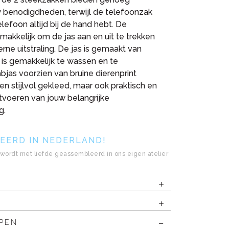
w benodigdheden, terwijl de telefoonzak
elefoon altijd bij de hand hebt. De
kkelijk om de jas aan en uit te trekken
ne uitstraling. De jas is gemaakt van
is gemakkelijk te wassen en te
jas voorzien van bruine dierenprint
een stijlvol gekleed, maar ook praktisch en
itvoeren van jouw belangrijke
g.
EERD IN NEDERLAND!
wordt met liefde geassembleerd in ons eigen atelier
PEN